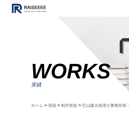
WORKS
実績
>
>
>
ホーム
実績
制作実績
巴山隆太税理士事務所様 