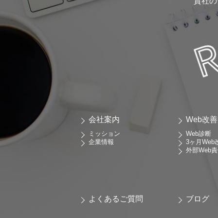
貴社の
会社案内
Web改
ミッション
Web診断
企業情報
3ヶ月We
外部Web
よくあるご質問
ブログ