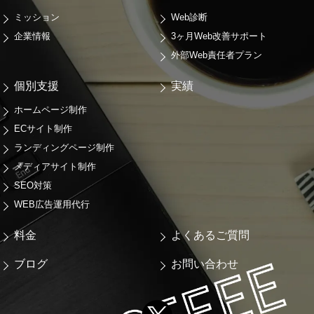
ミッション
Web診断
企業情報
3ヶ月Web改善サポート
外部Web責任者プラン
個別支援
実績
ホームページ制作
ECサイト制作
ランディングページ制作
メディアサイト制作
SEO対策
WEB広告運用代行
料金
よくあるご質問
ブログ
お問い合わせ