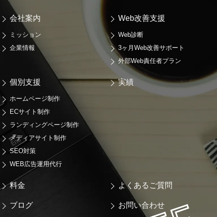
会社案内
Web改善支援
ミッション
Web診断
企業情報
3ヶ月Web改善サポート
外部Web責任者プラン
個別支援
実績
ホームページ制作
ECサイト制作
ランディングページ制作
メディアサイト制作
SEO対策
WEB広告運用代行
料金
よくあるご質問
ブログ
お問い合わせ