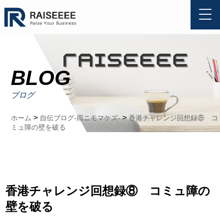
BLOG
ブログ
>
>
ホーム
自伝ブログ-雨ニモマケズ-
香港チャレンジ回想録⑧ コ
ミュ障の壁を破る
香港チャレンジ回想録⑧ コミュ障の
壁を破る