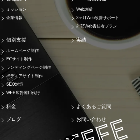
ミッション
Web診断
企業情報
3ヶ月Web改善サポート
外部Web責任者プラン
個別支援
実績
ホームページ制作
ECサイト制作
ランディングページ制作
メディアサイト制作
SEO対策
WEB広告運用代行
料金
よくあるご質問
ブログ
お問い合わせ