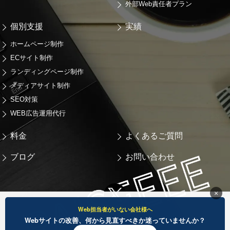
外部Web責任者プラン
個別支援
実績
ホームページ制作
ECサイト制作
ランディングページ制作
メディアサイト制作
SEO対策
WEB広告運用代行
料金
よくあるご質問
ブログ
お問い合わせ
×
Web担当者がいない会社様へ
Webサイトの改善、何から見直すべきか迷っていませんか？
© RAISEEEE inc. ALL Rights Reserved.