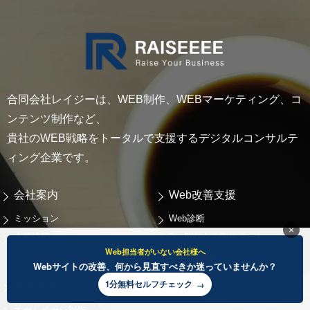
合同会社レイジーは、WEB制作、WEBマーケティング、コ
ンテンツ制作など、
貴社のWEB戦略をトータルで支援するデジタルコンサルテ
ィング企業です。
会社案内
Web改善支援
ミッション
Web診断
×
企業情報
3ヶ月Web改善サポート
Web担当者がいない会社様へ
外部Web責任者プラン
Webサイトの改善、何から見直すべきか迷っていませんか？
1分無料セルフチェック
個別支援
実績
ホームページ制作