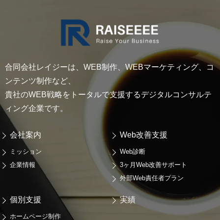
合同会社レイジーは、WEB制作、WEBマーケティング、コ
ンテンツ制作など、
貴社のWEB戦略をトータルで支援するデジタルコンサルテ
ィング企業です。
会社案内
Web改善支援
ミッション
Web診断
企業情報
3ヶ月Web改善サポート
外部Web責任者プラン
個別支援
実績
ホームページ制作