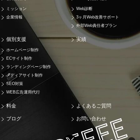
ミッション
Web診断
企業情報
3ヶ月Web改善サポート
外部Web責任者プラン
個別支援
実績
ホームページ制作
ECサイト制作
ランディングページ制作
メディアサイト制作
SEO対策
WEB広告運用代行
料金
よくあるご質問
ブログ
お問い合わせ